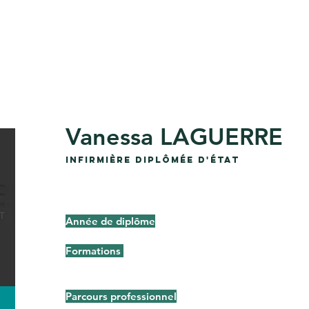
il
A propos de nous
Les équipes
Tarifs
Soins
Vanessa LAGUERRE
InfirmiÈ
rE
diplôméE d'État
Année de diplôme
Formation
s
Parcours professionnel
profession