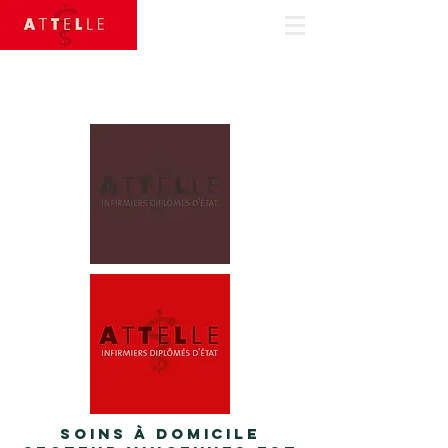
Appelez-
nous
01 43 74 27 99
Soins à domicile