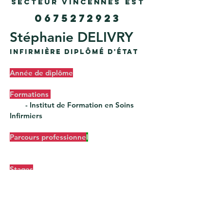
secteur vincennes EST
0675272923
Stéphanie DELIVRY
InfirmiÈrE diplômé d'État
Année de diplôme
Formations
-
I
nstitut de
F
ormation en
S
oins
I
nfirmiers
Parcours professionne
l
profession
Stages
nous contacter