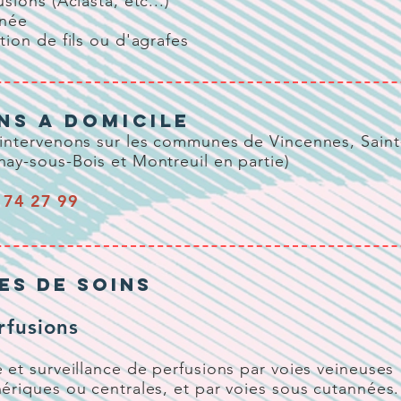
usions (Aclasta, etc...)
gnée
tion de fils ou d'agrafes
NS A DOMICILE
 intervenons sur les communes de Vincennes, Sain
ay-sous-Bois et Montreuil en partie)
 74 27 99
es de soins
rfusions
 et surveillance de perfusions par voies veineuses
ériques ou centrales, et par voies sous cutannées.