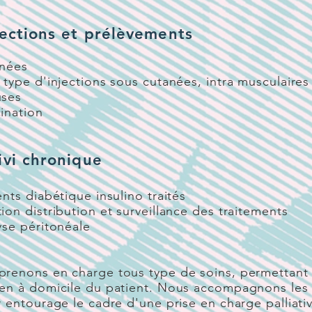
jections et prélèvements
gnées
 type d'injections sous cutanées, intra musculaires 
uses
ination
ivi chronique
ents diabétique insulino traités
ion distribution et surveillance des traitements
yse péritonéale
prenons en charge tous type de soins, permettant 
ien à domicile du patient. Nous accompagnons les 
r entourage le cadre d'une prise en charge palliati