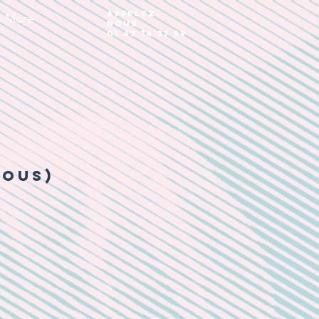
Appelez-
More
nous
01 43 74 27 99
Vous)