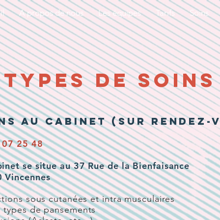
il
A propos de nous
Les équipes
Tarifs
Soins
types de soins
NS AU CABINET (sur Rendez-
 07 25 48
binet se situe au 37 Rue de la Bienfaisance
 Vincennes
ctions sous cutanées et intra musculaires
s types de pansements