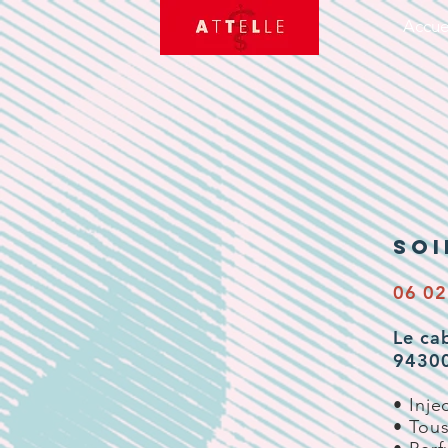
Accue
sOI
06 02
Le ca
94300
• Inje
• Tou