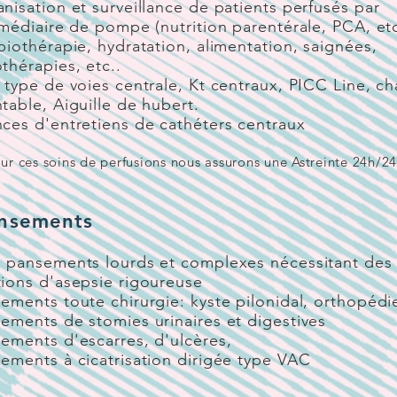
nisation et surveillance de patients perfusés par
rmédiaire de pompe (nutrition parentérale, PCA, etc
biothérapie, hydratation, alimentation, saignées,
thérapies, etc..
 type de voies centrale, Kt centraux, PICC Line, c
table, Aiguille de hubert.
ces d'entretiens de cathéters centraux
ur ces soins de perfusions nous assurons une Astreinte 24h/24
nsements
s pansements lourds et complexes nécessitant des
ions d'asepsie rigoureuse
ements toute chirurgie: kyste pilonidal, orthopédie
ements de stomies urinaires et digestives
ements d'escarres, d'ulcères,
ements à cicatrisation dirigée type VAC