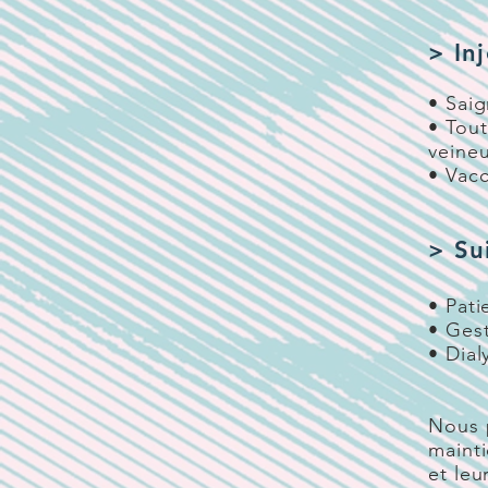
> In
• Sai
• Tout
veine
• Vacc
> Su
• Pati
• Gest
• Dial
Nous 
maint
et leu