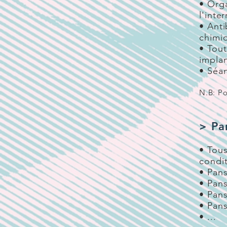
• Orga
l'inte
• Anti
chimio
• Tout
implan
• Séan
N.B: Po
> Pa
• Tou
condit
• Pans
• Pans
• Pans
• Pans
• ...