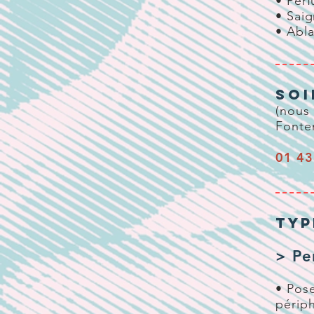
• Perf
• Sai
• Abla
SOI
(nous
Fonten
01 43
typ
> Pe
• Pose
périph