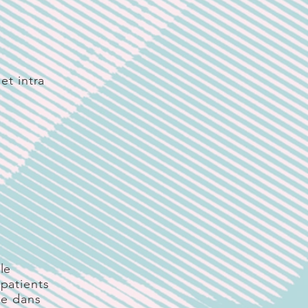
et intra
le
patients
ve dans