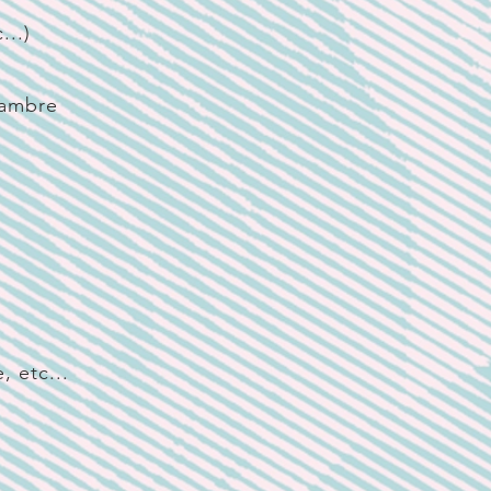
...)
hambre
, etc...