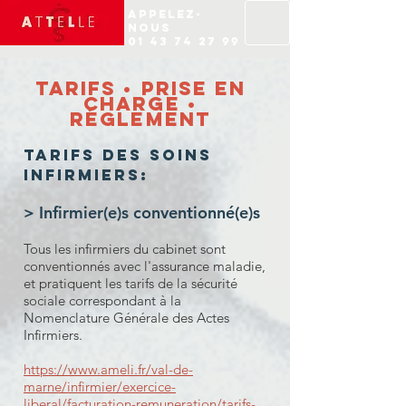
Appelez-
nous
01 43 74 27 99
tarifs
•
Prise en
charge
•
Réglement
Tarifs des soins
infirmiers:
> Infirmier(e)s conventionné(e)s
Tous les infirmiers du cabinet sont
conventionnés avec l'assurance maladie,
et pratiquent les tarifs de la sécurité
sociale correspondant à la
Nomenclature Générale des Actes
Infirmiers.
https://www.ameli.fr/val-de-
marne/infirmier/exercice-
liberal/facturation-remuneration/tarifs-