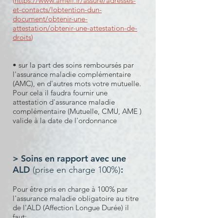
(
https://www.ameli.fr/assure/adresses-
et-contacts/lobtention-dun-
document/obtenir-une-
attestation/obtenir-une-attestation-de-
droits
)
• sur la part des soins remboursés par
l'assurance maladie complémentaire
(AMC), en d'autres mots votre mutuelle.
Pour cela il faudra fournir une
attestation d'assurance maladie
complémentaire (Mutuelle, CMU, AME )
valide à la date de l'ordonnance
> Soins en rapport avec une
ALD
:
(prise en charge 100%)
Pour être pris en charge à 100% par
l'assurance maladie obligatoire au titre
de l'ALD (Affection Longue Durée) il
faut: