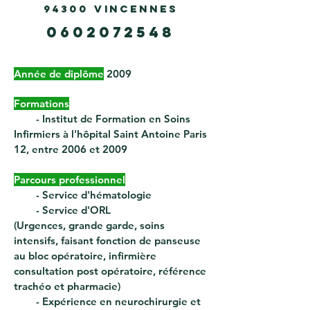
94300 VINCENNES
0602072548
Année de diplôme
2009
Formations
-
I
nstitut de
F
ormation en
S
oins
I
nfirmiers à l'hôpital Saint Antoine Paris
12, entre 2006 et 2009
Parcours professionnel
profession
-
Service d'hématologie
- Service d'ORL
(Urgences, grande garde, soins
intensifs, faisant fonction de panseuse
au bloc opératoire, infirmière
consultation post opératoire, référence
trachéo et pharmacie)
- Expérience en neurochirurgie et