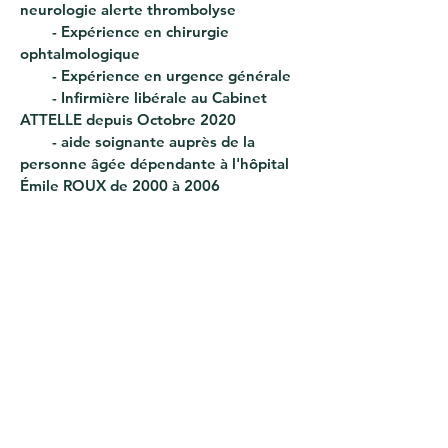
neurologie alerte thrombolyse
- Expérience en chirurgie
ophtalmologique
- Expérience en urgence générale
- Infirmière libérale au Cabinet
ATTELLE depuis Octobre 2020
- aide soignante auprès de la
personne
âgée dépendante à l'hôpital
Émile ROUX de 2000 à 2006
Stages
Trois stages effectués pendant
les études dans des services de grand
brulés
Retour
nous contacter
37 rue de la Bienfaisance