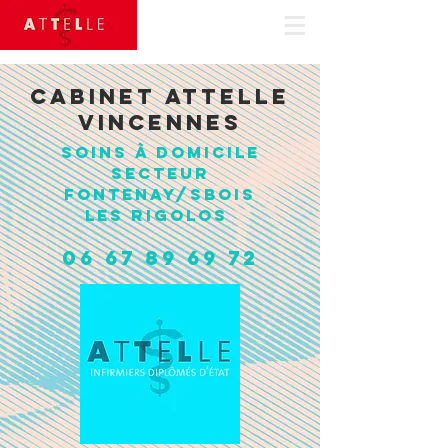
Appelez-
nous
01 43 74 27 99
cabinet attelle
VINCENNES
Soins à domicile
secteur
FONTENAY/sbois
les
rigolos
06 67 89 69 72