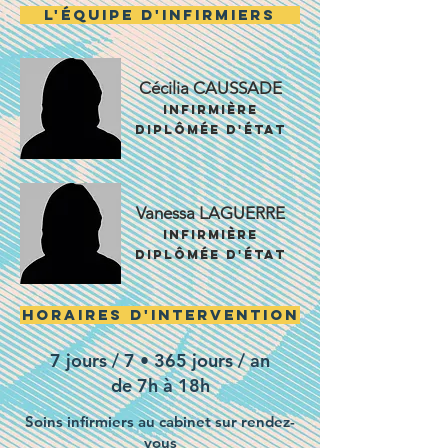
L'ÉQUIPE D'INFIRMIERS
Cécilia CAUSSADE
InfirmiÈrE
diplôméE d'État
Vanessa LAGUERRE
InfirmiÈrE
diplôméE d'État
HORAIRES D'INTERVENTION
7 jours / 7 • 365 jours / an
de 7h à 18h
Soins infirmiers au cabinet sur rendez-
vous